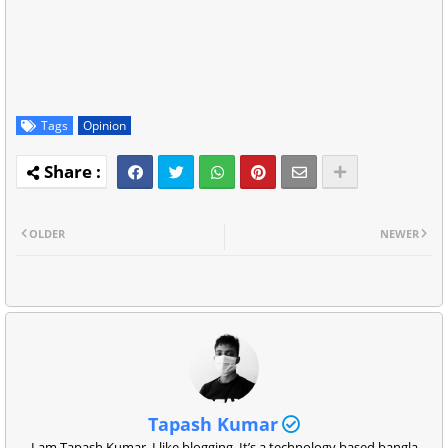
Tags
Opinion
OLDER
NEWER
Tapash Kumar
I am Tapash Kumar. I like blogging. It’s a technology based bangla