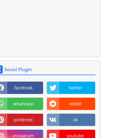
Social Plugin
facebook
twitter
whatsapp
reddit
pinterest
vk
instagram
youtube