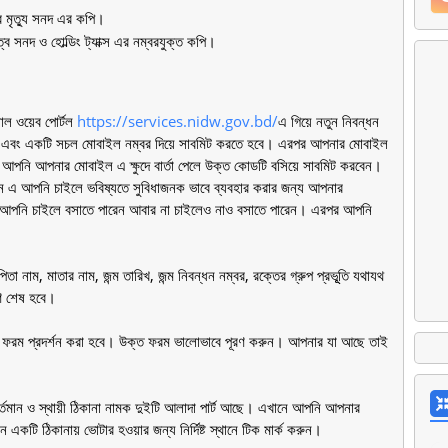
ে মৃত্যু সনদ এর কপি।
ব সনদ ও হোল্ডিং ট্যাক্স এর নম্বরযুক্ত কপি।
াল ওয়েব পোর্টল
https://services.nidw.gov.bd/
এ গিয়ে নতুন নিবন্ধন
ম এবং একটি সচল মোবাইল নম্বর দিয়ে সাবমিট করতে হবে। এরপর আপনার মোবাইল
। আপনি আপনার মোবাইল এ ক্ষুদে বার্তা পেলে উক্ত কোডটি বসিয়ে সাবমিট করবেন।
িন এ আপনি চাইলে ভবিষ্যতে সুবিধাজনক ভাবে ব্যবহার করার জন্য আপনার
 আপনি চাইলে বসাতে পারেন আবার না চাইলেও নাও বসাতে পারেন। এরপর আপনি
নাম, মাতার নাম, জন্ম তারিখ, জন্ম নিবন্ধন নম্বর, রক্তের গ্রুপ প্রভূূতি যথাযথ
রণ শেষ হবে।
 ফরম প্রদর্শন করা হবে। উক্ত ফরম ভালোভাবে পূরণ করুন। আপনার যা আছে তাই
র্তমান ও স্থায়ী ঠিকানা নামক দুইটি আলাদা পার্ট আছে। এখানে আপনি আপনার
ন একটি ঠিকানায় ভোটার হওয়ার জন্য নির্দিষ্ট স্থানে টিক মার্ক করুন।