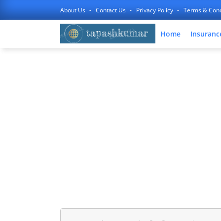
About Us
Contact Us
Privacy Policy
Terms & Cond
Home
Insuranc